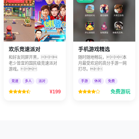
欢乐竞速派对
手机游戏精选
和好友同屏开黑，
随时随地畅玩，本
老少皆宜的国民级竞速派对
月最受欢迎的高分手游一网
游戏。
打尽。
竞速
多人
派对
手游
休闲
免费
¥199
免费游玩