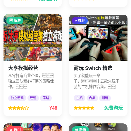
🆕 新游
⭐ 推荐
大亨模拟经营
耐玩 Switch 精选
从零打造商业帝国，
买了就能玩一辈
独立团队精心打磨的策略佳
子，十五款久玩不
作。
腻的主机神作合集。
独立游戏
经营
策略
主机
合集
耐玩
¥48
免费游玩
🔥 热门
🆕 新游