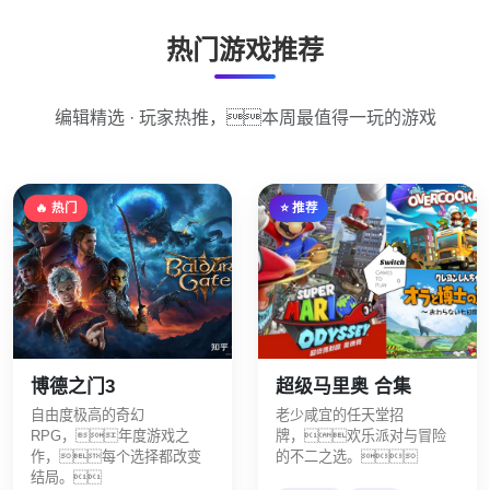
热门游戏推荐
编辑精选 · 玩家热推，本周最值得一玩的游戏
🔥 热门
⭐ 推荐
博德之门3
超级马里奥 合集
自由度极高的奇幻
老少咸宜的任天堂招
RPG，年度游戏之
牌，欢乐派对与冒险
作，每个选择都改变
的不二之选。
结局。