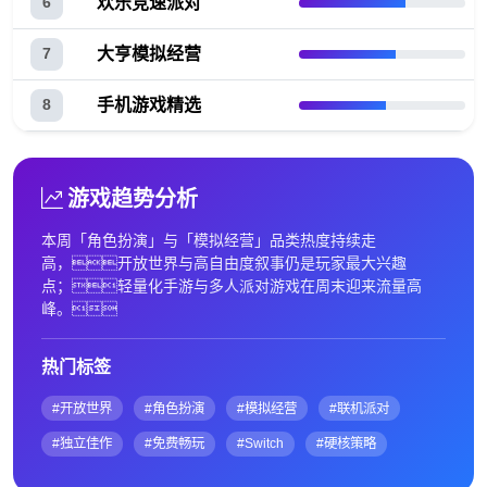
欢乐竞速派对
6
大亨模拟经营
7
手机游戏精选
8
游戏趋势分析
本周「角色扮演」与「模拟经营」品类热度持续走
高，开放世界与高自由度叙事仍是玩家最大兴趣
点；轻量化手游与多人派对游戏在周末迎来流量高
峰。
热门标签
#开放世界
#角色扮演
#模拟经营
#联机派对
#独立佳作
#免费畅玩
#Switch
#硬核策略